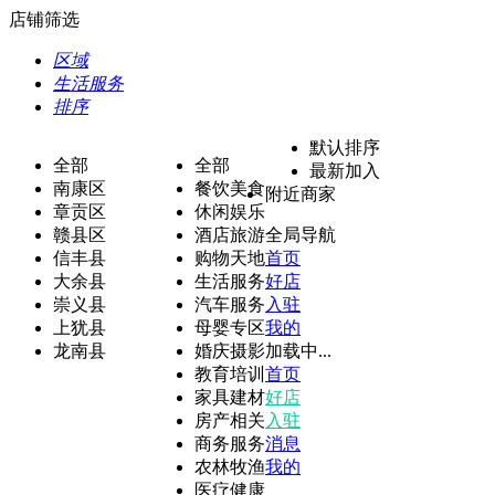
店铺筛选
区域
生活服务
排序
默认排序
全部
全部
最新加入
南康区
餐饮美食
附近商家
章贡区
休闲娱乐
赣县区
酒店旅游
全局导航
信丰县
购物天地
首页
大余县
生活服务
好店
崇义县
汽车服务
入驻
上犹县
母婴专区
我的
龙南县
婚庆摄影
加载中...
教育培训
首页
家具建材
好店
房产相关
入驻
商务服务
消息
农林牧渔
我的
医疗健康