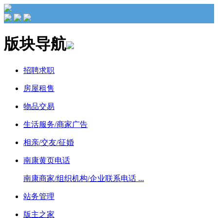
版块导航
招聘求职
房屋租售
物品交易
生活服务/商家广告
相亲/交友/征婚
南康黄页电话
南康商家/组织机构/企业联系电话 ...
站务管理
版主之家