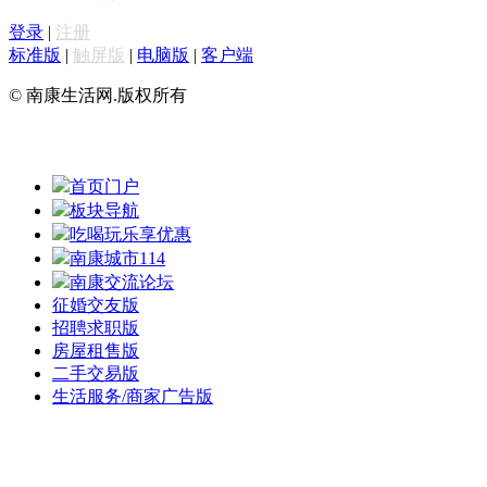
登录
|
注册
标准版
|
触屏版
|
电脑版
|
客户端
© 南康生活网.版权所有
首页门户
板块导航
吃喝玩乐享优惠
南康城市114
南康交流论坛
征婚交友版
招聘求职版
房屋租售版
二手交易版
生活服务/商家广告版