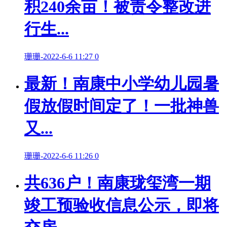
积240余亩！被责令整改进
行生...
珊珊
-
2022-6-6 11:27
0
最新！南康中小学幼儿园暑
假放假时间定了！一批神兽
又...
珊珊
-
2022-6-6 11:26
0
共636户！南康珑玺湾一期
竣工预验收信息公示，即将