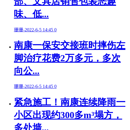
部、文具店销售包装恶趣
味、低...
珊珊
-
2022-6-5 14:45
0
南康一保安交接班时摔伤左
脚治疗花费2万多元，多次
向公...
珊珊
-
2022-6-5 14:45
0
紧急施工！南康连续降雨一
小区出现约300多m³塌方，
多处墙...