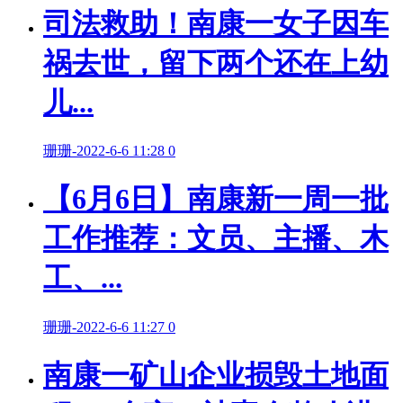
司法救助！南康一女子因车
祸去世，留下两个还在上幼
儿...
珊珊
-
2022-6-6 11:28
0
【6月6日】南康新一周一批
工作推荐：文员、主播、木
工、...
珊珊
-
2022-6-6 11:27
0
南康一矿山企业损毁土地面