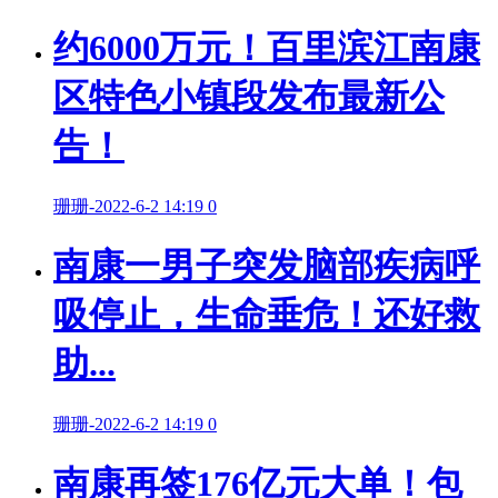
约6000万元！百里滨江南康
区特色小镇段发布最新公
告！
珊珊
-
2022-6-2 14:19
0
南康一男子突发脑部疾病呼
吸停止，生命垂危！还好救
助...
珊珊
-
2022-6-2 14:19
0
南康再签176亿元大单！包