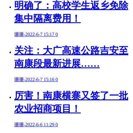
明确了：高校学生返乡免除
集中隔离费用！
珊珊
-
2022-6-7 15:17
0
关注：大广高速公路吉安至
南康段最新进展……
珊珊
-
2022-6-7 15:16
0
厉害！南康横寨又签了一批
农业招商项目！
珊珊
-
2022-6-6 11:29
0