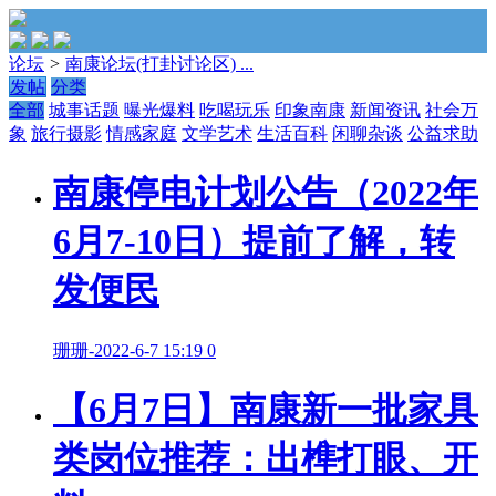
论坛
>
南康论坛(打卦讨论区) ...
发帖
分类
全部
城事话题
曝光爆料
吃喝玩乐
印象南康
新闻资讯
社会万
象
旅行摄影
情感家庭
文学艺术
生活百科
闲聊杂谈
公益求助
南康停电计划公告（2022年
6月7-10日）提前了解，转
发便民
珊珊
-
2022-6-7 15:19
0
【6月7日】南康新一批家具
类岗位推荐：出榫打眼、开