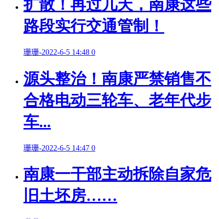
扩散！再过几天，南康这些
路段实行交通管制！
珊珊
-
2022-6-5 14:48
0
源头整治！南康严禁销售不
合格电动三轮车、老年代步
车...
珊珊
-
2022-6-5 14:47
0
南康一干部主动拆除自家危
旧土坯房……