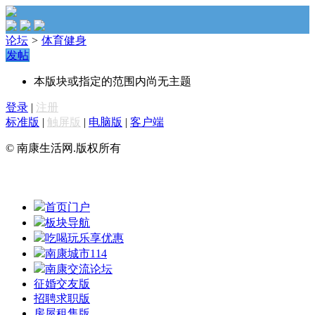
论坛
>
体育健身
发帖
本版块或指定的范围内尚无主题
登录
|
注册
标准版
|
触屏版
|
电脑版
|
客户端
© 南康生活网.版权所有
首页门户
板块导航
吃喝玩乐享优惠
南康城市114
南康交流论坛
征婚交友版
招聘求职版
房屋租售版