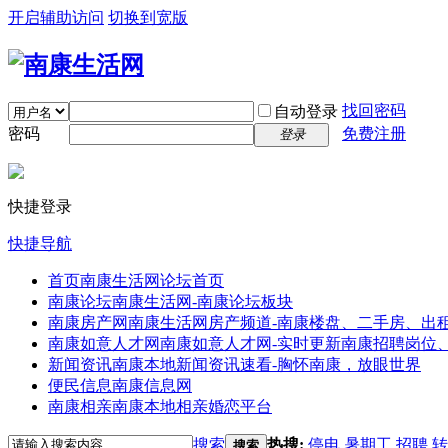
开启辅助访问
切换到宽版
找回密码
自动登录
密码
免费注册
登录
快捷登录
快捷导航
首页
南康生活网论坛首页
南康论坛
南康生活网-南康论坛板块
南康房产网
南康生活网房产频道-南康楼盘、二手房、出
南康如意人才网
南康如意人才网-实时更新南康招聘岗位
新闻资讯
南康本地新闻资讯速看-胸怀南康，放眼世界
便民信息
南康信息网
南康相亲
南康本地相亲婚恋平台
搜索
热搜:
停电
暑期工
招聘
转
搜索