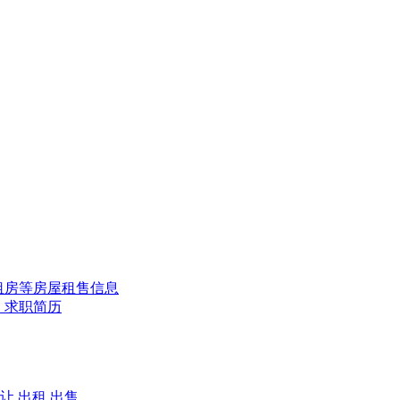
租房等房屋租售信息
、求职简历
让
出租
出售