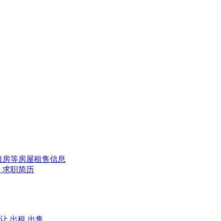
租房等房屋租售信息
、求职简历
让
出租
出售