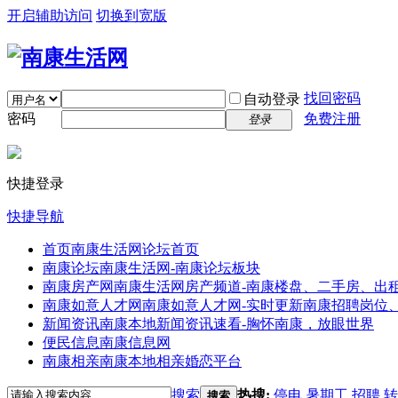
开启辅助访问
切换到宽版
找回密码
自动登录
密码
免费注册
登录
快捷登录
快捷导航
首页
南康生活网论坛首页
南康论坛
南康生活网-南康论坛板块
南康房产网
南康生活网房产频道-南康楼盘、二手房、出
南康如意人才网
南康如意人才网-实时更新南康招聘岗位
新闻资讯
南康本地新闻资讯速看-胸怀南康，放眼世界
便民信息
南康信息网
南康相亲
南康本地相亲婚恋平台
搜索
热搜:
停电
暑期工
招聘
转
搜索