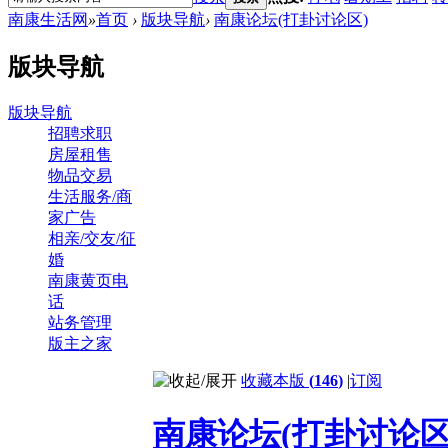
南康生活网
»
首页
›
版块导航
›
南康论坛(打卦讨论区)
版块导航
版块导航
招聘求职
房屋租售
物品交易
生活服务/商
家广告
相亲/交友/征
婚
南康黄页电
话
站务管理
版主之家
收藏本版
(
146
)
|
订阅
南康论坛(打卦讨论区