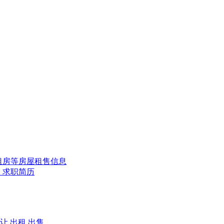
租房等房屋租售信息
、求职简历
让
出租
出售