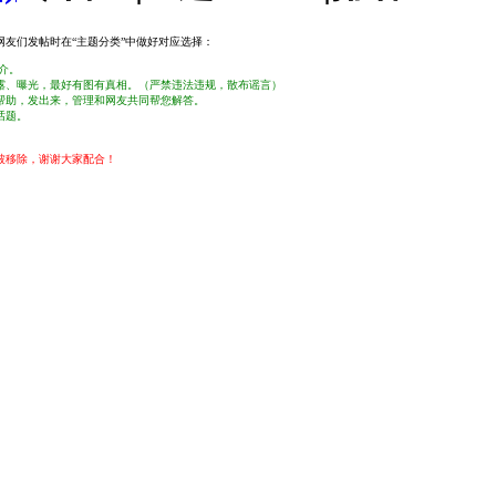
友们发帖时在“主题分类”中做好对应选择：
介。
露、曝光，最好有图有真相。（严禁违法违规，散布谣言）
帮助，发出来，管理和网友共同帮您解答。
话题。
被移除，谢谢大家配合！