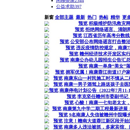
闲聊杂谈
2344
公益求助
397
新窗
全部主题
最新
热门
热帖
精华
更
预览
积极维护防汛救灾
预览
拒绝网络谣言、清朗
预览
江西省历年高考分数线（2
预览
公安部公布网络谣言打击整治
预览
违反疫情防控规定，南康
预览
赣州经济技术开发区实
预览
南康公办幼儿园招生公告汇
预览
南康一单身“美女”
预览
拥军优属！南康蓉江街道17户家
预览
南康东山一村民施工时不慎从二楼
预览
南康一男子酒驾上路送孩子去医院
预览
南康停电计划公告（2022年7月11-
预览
李克坚任赣州市委副书记
预览
心酸！南康一七旬老太太
预览
南康第九中学二期工程最新进展：计
预览
9名南康人失信被赣州中院曝
预览
注意！赣南大道蓉江新区段开始施
预览
南康多人违法被抓，多家宾馆、娱