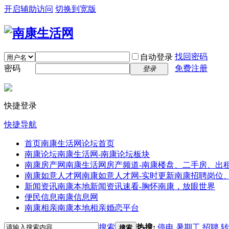
开启辅助访问
切换到宽版
找回密码
自动登录
密码
免费注册
登录
快捷登录
快捷导航
首页
南康生活网论坛首页
南康论坛
南康生活网-南康论坛板块
南康房产网
南康生活网房产频道-南康楼盘、二手房、出
南康如意人才网
南康如意人才网-实时更新南康招聘岗位
新闻资讯
南康本地新闻资讯速看-胸怀南康，放眼世界
便民信息
南康信息网
南康相亲
南康本地相亲婚恋平台
搜索
热搜:
停电
暑期工
招聘
转
搜索