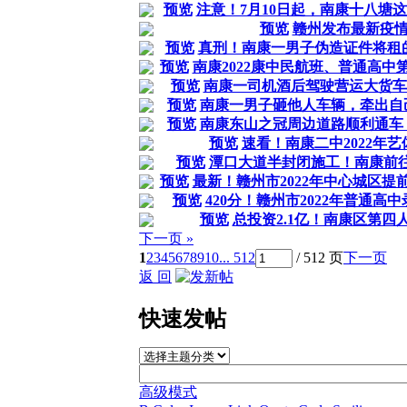
预览
注意！7月10日起，南康十八塘这
预览
赣州发布最新疫
预览
真刑！南康一男子伪造证件将租
预览
南康2022康中民航班、普通高中第
预览
南康一司机酒后驾驶营运大货车，
预览
南康一男子砸他人车辆，牵出自己
预览
南康东山之冠周边道路顺利通车！
预览
速看！南康二中2022年
预览
潭口大道半封闭施工！南康前
预览
最新！赣州市2022年中心城区提前
预览
420分！赣州市2022年普通高
预览
总投资2.1亿！南康区第四
下一页 »
1
2
3
4
5
6
7
8
9
10
... 512
/ 512 页
下一页
返 回
快速发帖
高级模式