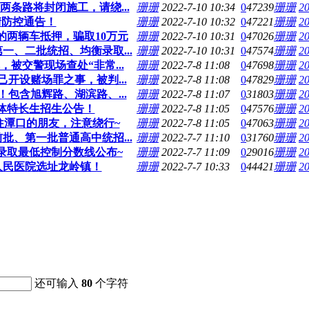
两条路将封闭施工，请绕...
珊珊
2022-7-10 10:34
0
47239
珊珊
20
情防控通告！
珊珊
2022-7-10 10:32
0
47221
珊珊
20
的两辆车抵押，骗取10万元
珊珊
2022-7-10 10:31
0
47026
珊珊
20
一、二批统招、均衡录取...
珊珊
2022-7-10 10:31
0
47574
珊珊
20
被交警现场查处“非常...
珊珊
2022-7-8 11:08
0
47698
珊珊
20
开设赌场罪之事，被判...
珊珊
2022-7-8 11:08
0
47829
珊珊
20
包含旭辉路、湖滨路、...
珊珊
2022-7-8 11:07
0
31803
珊珊
20
艺体特长生招生公告！
珊珊
2022-7-8 11:05
0
47576
珊珊
20
往潭口的朋友，注意绕行~
珊珊
2022-7-8 11:05
0
47063
珊珊
20
批、第一批普通高中统招...
珊珊
2022-7-7 11:10
0
31760
珊珊
20
中录取最低控制分数线公布~
珊珊
2022-7-7 11:09
0
29016
珊珊
20
人民医院选址龙岭镇！
珊珊
2022-7-7 10:33
0
44421
珊珊
20
还可输入
80
个字符