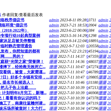
多
作者
回复/查看
最后发表
网络秩序倡议书
admin
2023-8-11 09:28
0
3711
admin
网络环境”倡议书
admin
2023-7-21 18:53
0
3904
admin
018-2022年）
admin
2023-6-22 00:06
0
384
admin
专项行动10起典型案例
admin
2023-5-16 14:29
0
1298
admin
7家沐足店被关停整顿
admin
2022-9-14 22:04
0
18891
admin
行临时静态管理通告
admin
2022-9-7 12:03
0
20558
admin
总发布，你想知道的都有
admin
2022-7-22 23:21
0
45194
admin
落网……男的？
珊珊
2022-7-11 14:37
0
47359
珊珊
20
庭获“光荣之家”荣誉牌！
珊珊
2022-7-11 14:36
0
48037
珊珊
20
摔下，经抢救无效死亡...
珊珊
2022-7-11 10:47
0
47274
珊珊
20
看病，被查，大家需谨...
珊珊
2022-7-11 10:47
0
46789
珊珊
20
17日）好多个乡镇有安排，...
珊珊
2022-7-11 10:47
0
39805
珊珊
20
，提名市长候选人！
珊珊
2022-7-11 10:46
0
31180
珊珊
20
，把儿子告上法庭……
珊珊
2022-7-10 10:39
0
47213
珊珊
20
划明年8月完工，新增...
珊珊
2022-7-10 10:39
0
46908
珊珊
20
光！看看有你认识的吗？
珊珊
2022-7-10 10:39
0
47378
珊珊
20
工了，南康往返赣州请...
珊珊
2022-7-10 10:38
0
47119
珊珊
20
乐场所被查封！大力打...
珊珊
2022-7-10 10:34
0
47296
珊珊
20