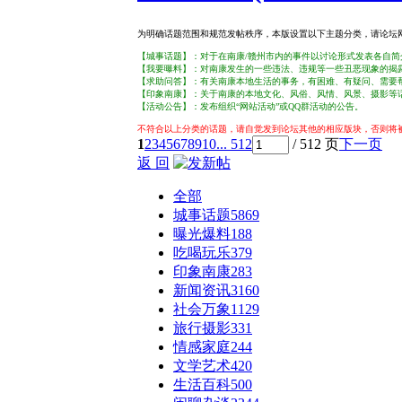
为明确话题范围和规范发帖秩序，本版设置以下主题分类，请论坛网
【城事话题】：对于在南康/赣州市内的事件以讨论形式发表各自简
【我要曝料】：对南康发生的一些违法、违规等一些丑恶现象的揭
【求助问答】：有关南康本地生活的事务，有困难、有疑问、需要
【印象南康】：关于南康的本地文化、风俗、风情、风景、摄影等
【活动公告】：发布组织“网站活动”或QQ群活动的公告。
不符合以上分类的话题，请自觉发到论坛其他的相应版块，否则将
1
2
3
4
5
6
7
8
9
10
... 512
/ 512 页
下一页
返 回
全部
城事话题
5869
曝光爆料
188
吃喝玩乐
379
印象南康
283
新闻资讯
3160
社会万象
1129
旅行摄影
331
情感家庭
244
文学艺术
420
生活百科
500